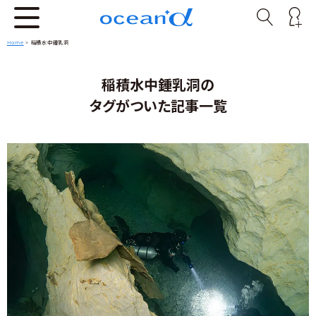
Home
>
稲積水中鍾乳洞
稲積水中鍾乳洞の
タグがついた記事一覧