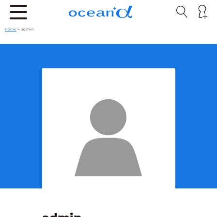
Home
> admin