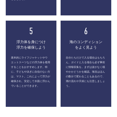
5
6
浮力体を身につけ
海のコンディション
浮力を確保しよう
をよく見よう
基本的にライフジャケットやウ
自分たちだけで入る場合はもちろ
エットスーツなどの浮力体を着用
ん、ガイドと入る場合も必ず事前
することをおすすめします。特
に情報収集を。まずは波がなく穏
に、子どもや泳ぎに自信のない方
やかかどうかを確認。海況はほん
は、マスト。これによって浮力が
の数分で変わることもあるので、
確保され、安定して水面に浮かん
潮の流れや天候にも注意しましょ
でいることができます。
う。