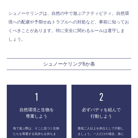
シュノーケリングは、自然の中で遊ぶアクティビティ。自然環
境への配慮や予期せぬトラブルへの対処など、事前に知ってお
くべきことがあります。特に安全に関わるルールは遵守しま
しょう。
シュノーケリング6か条
1
2
自然環境と生物を
必ずバディを組んで
尊重しよう
行動しよう
海で遊ぶ際は、そこに息づく生物
最低二人以上を単位として行動し
たちを尊重する気持ちを持ちま
ましょう。一人だけの場合、身に