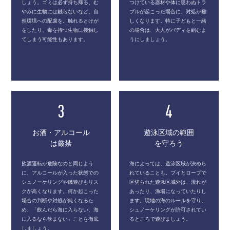
しょう。ゴミは必ず持ち帰る、む
つけている器材や体に思わぬトラ
やみに生物には触らないなど、自
ブルが起こった場合に、対処が難
然環境への配慮を。触れるとけが
しくなります。特に子どもと一緒
をしたり、毒を持つ生物に接触し
の場合は、大人がバディを組むよ
てしまう可能性もあります。
うにしましょう。
3
4
お酒・アルコール
遊泳区域の範囲
は厳禁
を守ろう
飲酒運転が危険なのと同じよう
海によっては、遊泳区域が決めら
に、アルコールが入った状態での
れていることも。ブイとロープで
シュノーケリングや磯遊びもリス
区切られた遊泳区域外は、流れが
クが高くなります。何か起こった
あったり、漁場になっていたりし
場合の判断や対処が鈍くなるた
ます。現地の海のルールを守り、
め、「飲んだら海に入らない、海
シュノーケリングが許可されてい
に入るなら飲まない」ことを徹底
るところで遊びましょう。
しましょう。