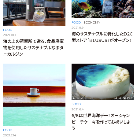
FOOD
|
ECONOMY
2021.9.9
FOOD
海のサステナブルに特化したD2C
2021.10.1
型ストア「BLUSUS」がオープン！
海の上の蒸留所で造る、食品廃棄
物を使用したサステナブルなボタ
ニカルジン
FOOD
2021.6.4
6/8は世界海洋デー！オーシャン
ビーチケーキを作ってお祝いしよ
う
FOOD
2021.7.14