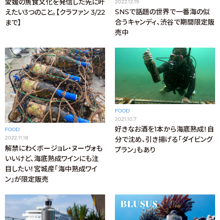
愛媛の魚食文化を発信した先に叶
2022.12.19
SNSで話題の世界で一番海の似
えたい3つのこと。【クラファン 3/22
合うキャンディ、渋谷で期間限定販
まで】
売中
FOOD
2021.10.7
好きなお酒を1本から海底熟成！自
FOOD
2022.11.18
分で沈め、引き揚げる「ダイビング
解禁にわくボージョレ・ヌーヴォも
プラン」もあり
いいけど、海底熟成ワインにも注
目したい！宮城産「海中熟成ワイ
ン」が限定販売