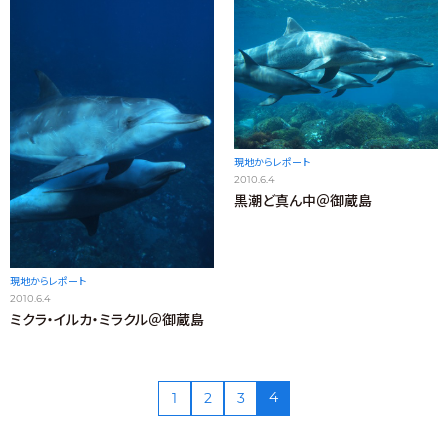
現地からレポート
2010.6.4
黒潮ど真ん中＠御蔵島
現地からレポート
2010.6.4
ミクラ・イルカ・ミラクル＠御蔵島
4
1
2
3