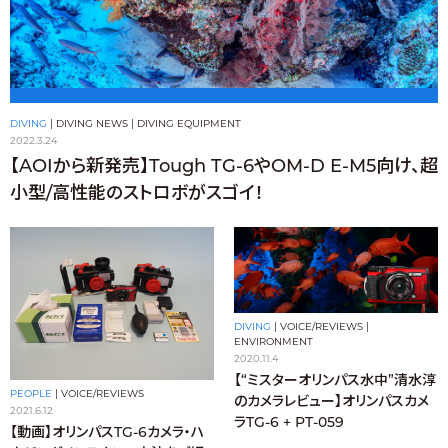
DIVING
|
DIVING NEWS
|
DIVING EQUIPMENT
2022.3.24
【AOIから新発売】Tough TG-6やOM-D E-M5向け、超
小型/高性能のストロボがスゴイ！
DIVING
|
VOICE/REVIEWS
|
ENVIRONMENT
2020.11.4
【“ミスターオリンパス水中”清水淳
PEOPLE
|
VOICE/REVIEWS
のカメラレビュー】オリンパスカメ
2021.6.12
ラTG-6 + PT-059
【動画】オリンパスTG-6カメラ・ハ