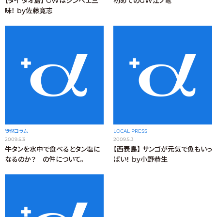
【タイ タオ島】 GWはジンベエ三
初めてのGW江ノ電
昧！ by佐藤寛志
徒然コラム
LOCAL PRESS
2009.5.3
2009.5.3
牛タンを水中で食べるとタン塩に
【西表島】 サンゴが元気で魚もいっ
なるのか？ の件について。
ぱい！ by小野恭生