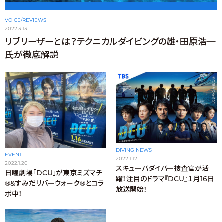
VOICE/REVIEWS
2022.3.13
リブリーザーとは？テクニカルダイビングの雄・田原浩一
氏が徹底解説
DIVING NEWS
EVENT
2022.1.12
2022.1.20
スキューバダイバー捜査官が活
日曜劇場「DCU」が東京ミズマチ
躍！注目のドラマ『DCU』１月16日
®️&すみだリバーウォーク®️とコラ
放送開始！
ボ中！