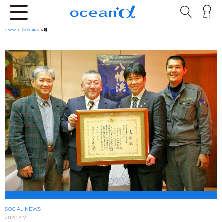
Home
>
2020年
> 4月
SOCIAL NEWS
2020.4.7