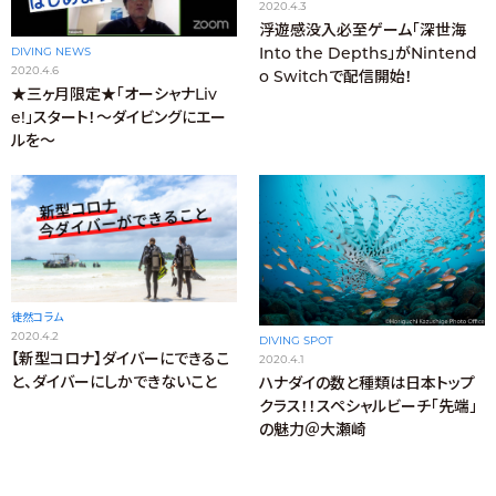
2020.4.3
浮遊感没入必至ゲーム「深世海
Into the Depths」がNintend
DIVING NEWS
2020.4.6
o Switchで配信開始！
★三ヶ月限定★「オーシャナLiv
e!」スタート！〜ダイビングにエー
ルを〜
徒然コラム
2020.4.2
DIVING SPOT
【新型コロナ】ダイバーにできるこ
2020.4.1
と、ダイバーにしかできないこと
ハナダイの数と種類は日本トップ
クラス！！スペシャルビーチ「先端」
の魅力＠大瀬崎