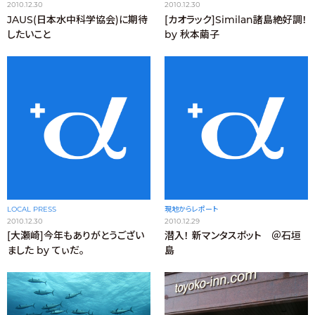
2010.12.30
2010.12.30
JAUS(日本水中科学協会)に期待
[カオラック]Similan諸島絶好調！
したいこと
by 秋本繭子
LOCAL PRESS
現地からレポート
2010.12.30
2010.12.29
[大瀬崎]今年もありがとうござい
潜入！ 新マンタスポット ＠石垣
ました by てぃだ。
島