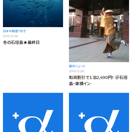
日本全国潜り歩き
2010.12.28
冬の石垣島★最終日
国内ニュース
2010.12.28
和尚割引で１泊2,490円！ ＠石垣
島・東横イン