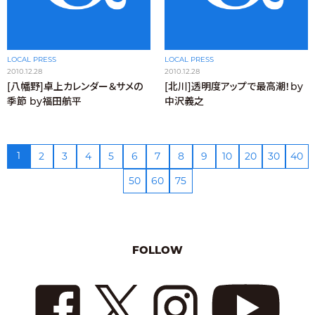
LOCAL PRESS
LOCAL PRESS
2010.12.28
2010.12.28
[八幡野]卓上カレンダー＆サメの
[北川]透明度アップで最高潮！by
季節 by福田航平
中沢義之
1
2
3
4
5
6
7
8
9
10
20
30
40
50
60
75
FOLLOW