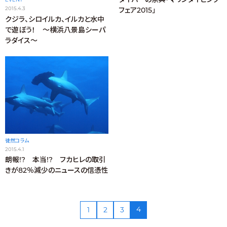
2015.4.3
フェア2015」
クジラ、シロイルカ、イルカと水中
で遊ぼう！ ～横浜八景島シーパ
ラダイス～
徒然コラム
2015.4.1
朗報!? 本当!? フカヒレの取引
きが82％減少のニュースの信憑性
4
1
2
3