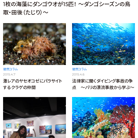
1枚の海藻にダンゴウオが15匹！ ～ダンゴシーズンの鳥
取・田後（たじり）～
徒然コラム
徒然コラム
2015.4.7
2015.4.6
激レアのヤセオコゼにパラサイト
法律家に聞くダイビング事故の争
するクラゲの仲間
点 ～バリの漂流事故から学ぶ～