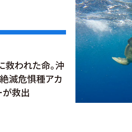
に救われた命。沖
絶滅危惧種アカ
ーが救出