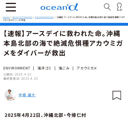
Home
>
BLUE ECONOMY
>
ENVIRONMENT
>
【速報】アースデイに救われた命。沖縄本島北部の海で絶滅危惧種アカウ
ミガメをダイバーが救出
【速報】アースデイに救われた命。沖縄
本島北部の海で絶滅危惧種アカウミガ
メをダイバーが救出
ENVIRONMENT
|
海洋ゴミ
|
海ごみ
|
アカウミガメ
公開日：
2025.4.22
最終更新日：
2025.4.23
坪根 雄大
2025
年4月22日、沖縄北部・今帰仁村