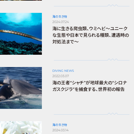
海の生き物
2024.07.24
海に生きる爬虫類、ウミヘビ～ユニーク
な生態や日本で見られる種類、遭遇時の
対処法まで～
DIVING NEWS
2022.03.07
海の王者“シャチ”が地球最大の“シロナ
ガスクジラ”を捕食する、世界初の報告
海の生き物
2024.03.14