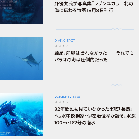
野優太氏が写真集『レプンユカラ 北の
海に伝わる物語』8月8日刊行
DIVING SPOT
2026.8.7
結局、産卵は撮れなかった──それでも
パラオの海は圧倒的だった
VOICE/REVIEWS
2026.8.6
82年間誰も見ていなかった軍艦「長良」
へ。水中探検家・伊左治佳孝が語る、水深
100m・162分の潜水