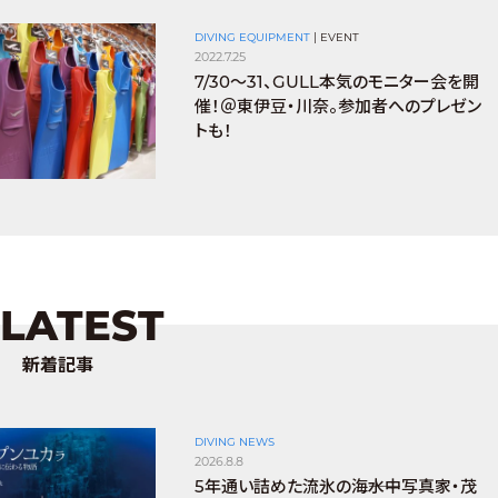
DIVING EQUIPMENT
|
EVENT
2022.7.25
7/30〜31、GULL本気のモニター会を開
催！＠東伊豆・川奈。参加者へのプレゼン
トも！
LATEST
新着記事
DIVING NEWS
2026.8.8
5年通い詰めた流氷の海――水中写真家・茂