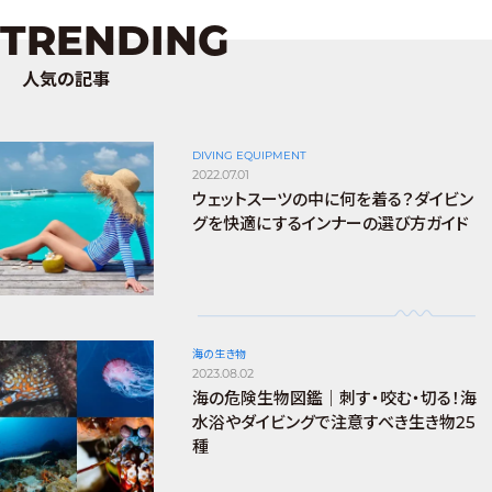
TRENDING
人気の記事
DIVING EQUIPMENT
2022.07.01
ウェットスーツの中に何を着る？ダイビン
グを快適にするインナーの選び方ガイド
海の生き物
2023.08.02
海の危険生物図鑑｜刺す・咬む・切る！海
水浴やダイビングで注意すべき生き物25
種