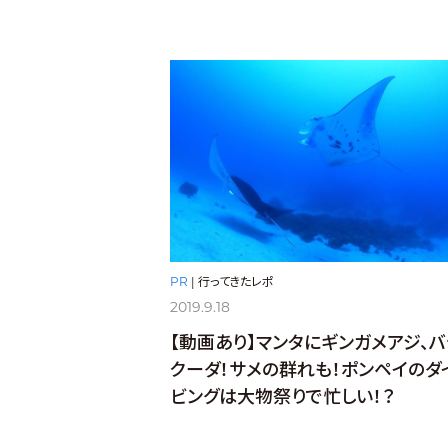
PR
|
行ってきたレポ
2019.9.18
【動画あり】マンタにギンガメアジ、バ
クーダ！サメの群れも！ポンペイのダ
ビングは大物祭りで忙しい！？