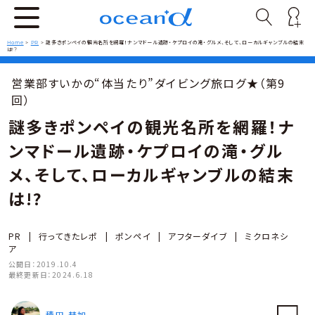
Home
>
PR
>
謎多きポンペイの観光名所を網羅！ナンマドール遺跡・ケプロイの滝・グルメ、そして、ローカルギャンブルの結末
は!?
営業部すいかの“体当たり”ダイビング旅ログ★（第9
回）
謎多きポンペイの観光名所を網羅！ナ
ンマドール遺跡・ケプロイの滝・グル
メ、そして、ローカルギャンブルの結末
は!?
PR
|
行ってきたレポ
|
ポンペイ
|
アフターダイブ
|
ミクロネシ
ア
公開日：
2019.10.4
最終更新日：
2024.6.18
積田 彗加