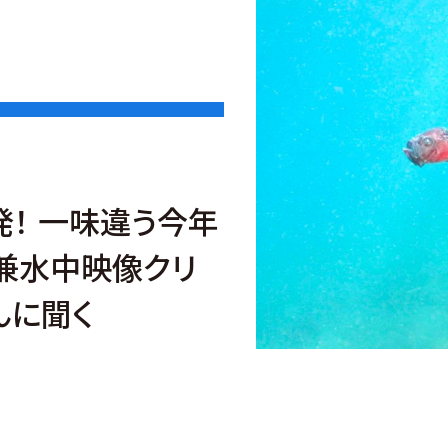
発！ 一味違う今年
兼水中映像クリ
んに聞く