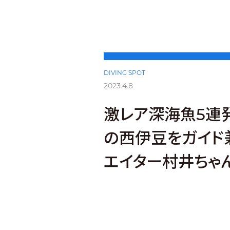
DIVING SPOT
2023.4.8
激レア深海魚5連
の西伊豆をガイド
エイター村井ちゃ