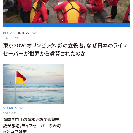
PEOPLE
|
INTERVIEW
2021.10.29
東京2020オリンピック、影の立役者。なぜ日本のライフ
セーバーが世界から賞賛されたのか
SOCIAL NEWS
2020.8.21
海開き中止の海水浴場で水難事
故が激増。ライフセーバーの大切
さと自己対策