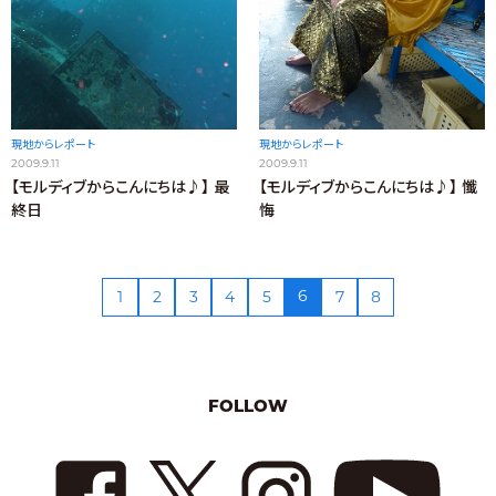
現地からレポート
現地からレポート
2009.9.11
2009.9.11
【モルディブからこんにちは♪】 最
【モルディブからこんにちは♪】 懺
終日
悔
6
1
2
3
4
5
7
8
FOLLOW