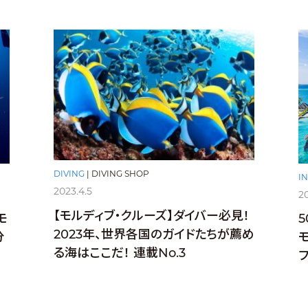
DIVING
|
DIVING SHOP
I
2023.4.5
2
【モルディブ・クルーズ】ダイバー必見！
モ
2023年、世界各国のガイドたちが薦め
分
る海はここだ！ 連載No.3