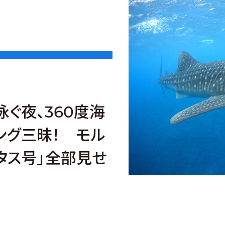
ぐ夜、360度海
ング三昧！ モル
タス号」全部見せ