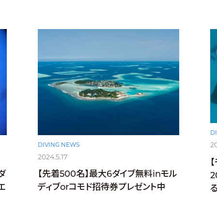
D
2
DIVING NEWS
2024.5.17
ダ
【先着500名】最大6ダイブ無料inモル
エ
ディブorコモド招待券プレゼント中
る