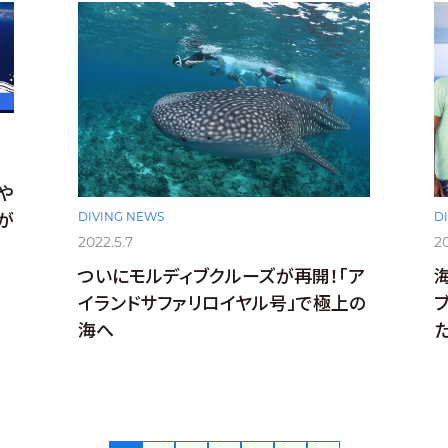
や
DIVING NEWS
D
が
2022.5.7
20
ついにモルディブクルーズが再開！「ア
イランドサファリロイヤル号」で極上の
海へ