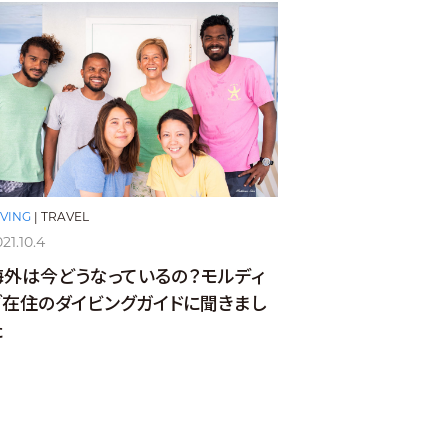
IVING
|
TRAVEL
21.10.4
海外は今どうなっているの？モルディ
ブ在住のダイビングガイドに聞きまし
た