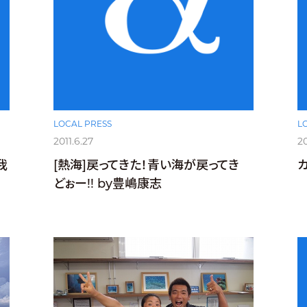
LOCAL PRESS
L
2011.6.27
20
我
[熱海]戻ってきた！青い海が戻ってき
どぉー!! by豊嶋康志