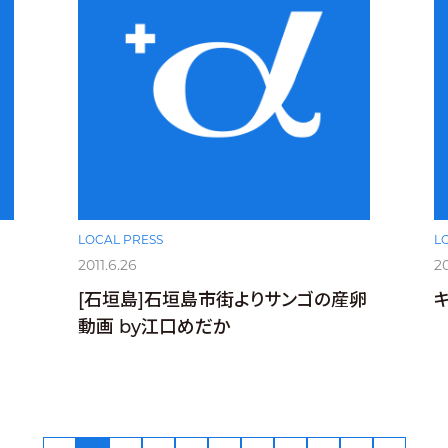
LOCAL PRESS
L
2011.6.26
20
[石垣島]石垣島市街よりサンゴの産卵
動画 by江口めだか