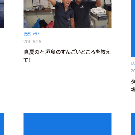
徒然コラム
2011.6.26
真夏の石垣島のすんごいところを教え
て！
L
20
場