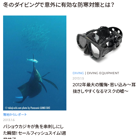
冬のダイビングで意外に有効な防寒対策とは？
DIVING
|
DIVING EQUIPMENT
2013.1.5
2012年最大の懺悔・思い込み～耳
抜きしやすくなるマスクの嘘～
現地からレポート
2013.1.6
バショウカジキが魚を串刺しにし
た瞬間！セールフィッシュスイム1週