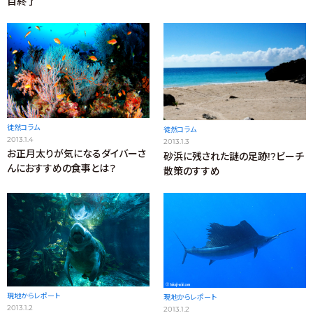
目終了
徒然コラム
徒然コラム
2013.1.4
2013.1.3
お正月太りが気になるダイバーさ
砂浜に残された謎の足跡!?ビーチ
んにおすすめの食事とは？
散策のすすめ
現地からレポート
現地からレポート
2013.1.2
2013.1.2