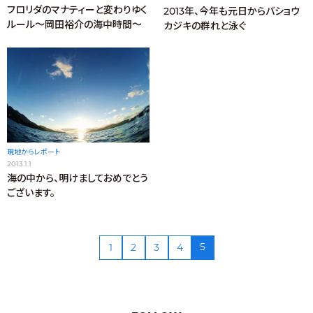
フロリダのマナティーと変わりゆく
2013年、今年も元日からバショウ
ルール～岡田裕介の海中時間～
カジキの群れと泳ぐ
現地からレポート
2013.1.1
海の中から、明けましておめでとう
ございます。
5
1
2
3
4