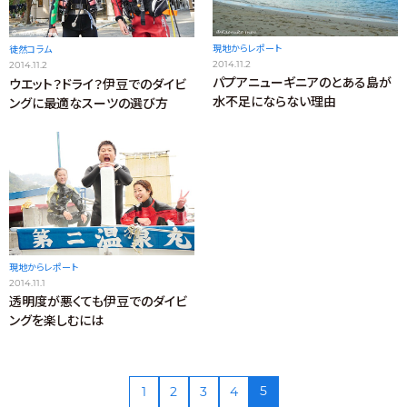
現地からレポート
徒然コラム
2014.11.2
2014.11.2
パプアニューギニアのとある島が
ウエット？ドライ？伊豆でのダイビ
水不足にならない理由
ングに最適なスーツの選び方
現地からレポート
2014.11.1
透明度が悪くても伊豆でのダイビ
ングを楽しむには
5
1
2
3
4