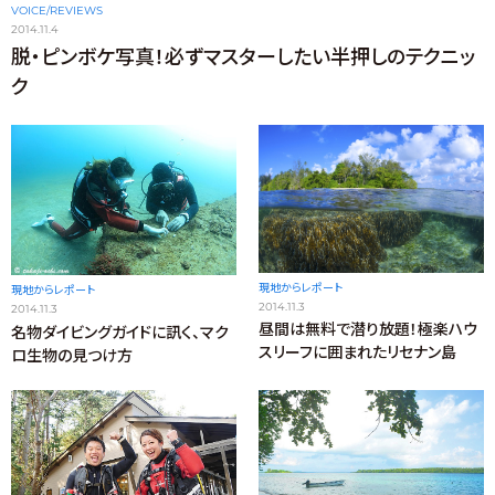
VOICE/REVIEWS
2014.11.4
脱・ピンボケ写真！必ずマスターしたい半押しのテクニッ
ク
現地からレポート
現地からレポート
2014.11.3
2014.11.3
昼間は無料で潜り放題！極楽ハウ
名物ダイビングガイドに訊く、マク
スリーフに囲まれたリセナン島
ロ生物の見つけ方