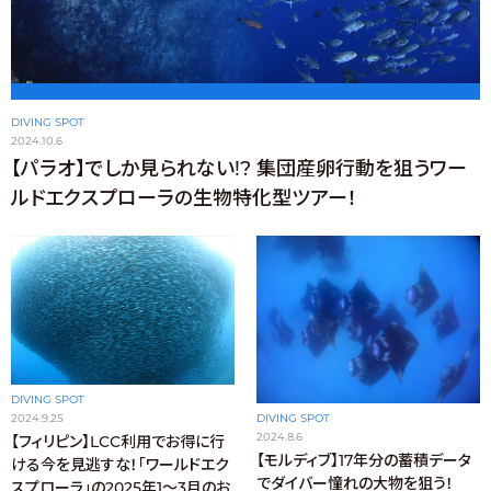
DIVING SPOT
2024.10.6
【パラオ】でしか見られない!? 集団産卵行動を狙うワー
ルドエクスプローラの生物特化型ツアー！
DIVING SPOT
2024.9.25
DIVING SPOT
2024.8.6
【フィリピン】LCC利用でお得に行
【モルディブ】17年分の蓄積データ
ける今を見逃すな！「ワールドエク
でダイバー憧れの大物を狙う！
スプローラ」の2025年1〜3月のお