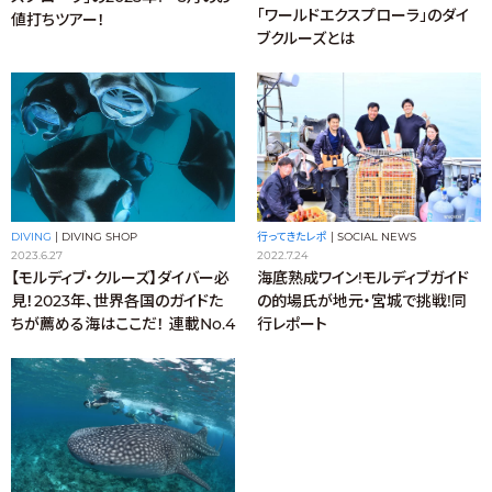
「ワールドエクスプローラ」のダイ
値打ちツアー！
ブクルーズとは
行ってきたレポ
|
SOCIAL NEWS
DIVING
|
DIVING SHOP
2022.7.24
2023.6.27
海底熟成ワイン!モルディブガイド
【モルディブ・クルーズ】ダイバー必
の的場氏が地元・宮城で挑戦!同
見！2023年、世界各国のガイドた
行レポート
ちが薦める海はここだ！ 連載No.4