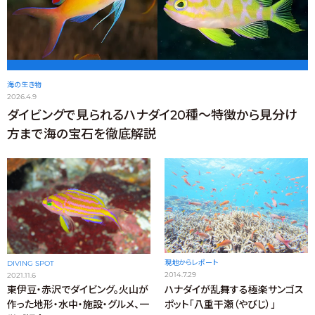
海の生き物
2026.4.9
ダイビングで見られるハナダイ20種～特徴から見分け
方まで海の宝石を徹底解説
現地からレポート
DIVING SPOT
2014.7.29
2021.11.6
ハナダイが乱舞する極楽サンゴス
東伊豆・赤沢でダイビング。火山が
ポット「八重干瀬（やびじ）」
作った地形・水中・施設・グルメ、一