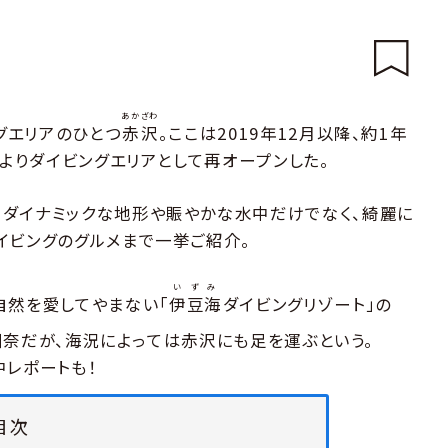
あかざわ
グエリアのひとつ
赤沢
。ここは2019年12月以降、約1年
月よりダイビングエリアとして再オープンした。
。ダイナミックな地形や賑やかな水中だけでなく、綺麗に
イビングのグルメまで一挙ご紹介。
いずみ
自然を愛してやまない「
伊豆海
ダイビングリゾート」の
川奈だが、海況によっては赤沢にも足を運ぶという。
中レポートも！
目次