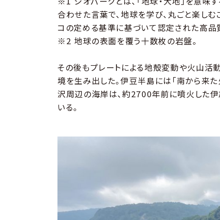
※1 ジオパークとは、「地球・大地」を意味す
合わせた言葉で、地球を学び、丸ごと楽しむ
コの定める基準に基づいて認定された高品
※2 地球の表面を覆う十数枚の岩盤。
その後もプレートによる地殻変動や火山活動
境を生み出した。伊豆半島には「南から来た
沢周辺の海岸は、約2700年前に噴火した
いる。