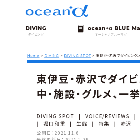
ダイビング
オーシャナブルーマグ
Home
>
DIVING
>
DIVING SPOT
>
東伊豆・赤沢でダイビング。
東伊豆・赤沢でダイビ
中・施設・グルメ、一
DIVING SPOT
|
VOICE/REVIEWS
|
|
堀口和重
|
生態
|
特集
|
赤沢
公開日：
2021.11.6
最終更新日：
2024.2.29