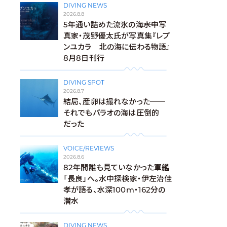
DIVING NEWS
2026.8.8
5年通い詰めた流氷の海――水中写
真家・茂野優太氏が写真集『レプ
ンユカラ 北の海に伝わる物語』
8月8日刊行
DIVING SPOT
2026.8.7
結局、産卵は撮れなかった──
それでもパラオの海は圧倒的
だった
VOICE/REVIEWS
2026.8.6
82年間誰も見ていなかった軍艦
「長良」へ。水中探検家・伊左治佳
孝が語る、水深100m・162分の
潜水
DIVING NEWS