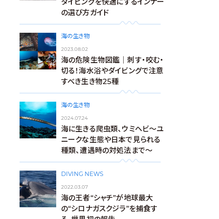
ダイビングを快適にするインナー
の選び方ガイド
海の生き物
2023.08.02
海の危険生物図鑑｜刺す・咬む・
切る！海水浴やダイビングで注意
すべき生き物25種
海の生き物
2024.07.24
海に生きる爬虫類、ウミヘビ～ユ
ニークな生態や日本で見られる
種類、遭遇時の対処法まで～
DIVING NEWS
2022.03.07
海の王者“シャチ”が地球最大
の“シロナガスクジラ”を捕食す