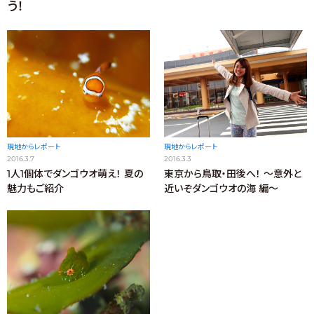
う！
現地からレポート
現地からレポート
2016.3.7
2016.3.3
1人1個体でダンゴウオ萌え！ 夏の
東京から鳥取・田後へ！ ～意外と
魅力もご紹介
近いぞダンゴウオの海 編～