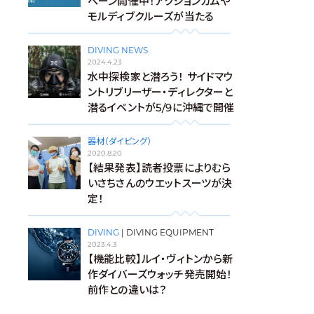
ペーン開催中！アクションカムや
モルディブクルーズが当たる
DIVING NEWS
2024.4.23
水中探検家と潜ろう！ サイドマウ
ントリブリーザー・ディレクターと
潜るイベントが5/9に沖縄で開催
器材（ダイビング）
2020.8.20
【結果発表】読者投票によりむら
いさちさんのウエットスーツが決
定！
DIVING
|
DIVING EQUIPMENT
2023.4.3
【機能比較】ルイ・ヴィトンから新
作ダイバーズウォッチ発売開始！
前作との違いは？