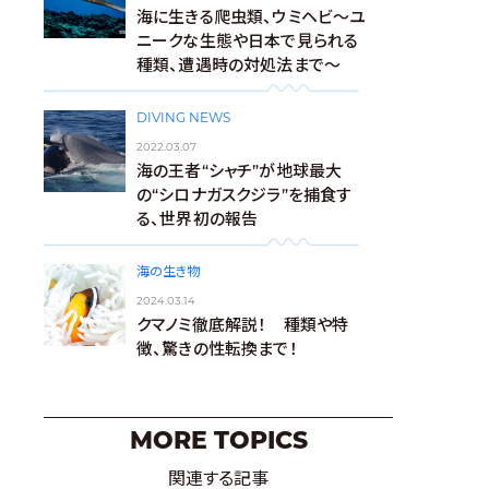
海に生きる爬虫類、ウミヘビ～ユ
ニークな生態や日本で見られる
種類、遭遇時の対処法まで～
DIVING NEWS
2022.03.07
海の王者“シャチ”が地球最大
の“シロナガスクジラ”を捕食す
る、世界初の報告
海の生き物
2024.03.14
クマノミ徹底解説！ 種類や特
徴、驚きの性転換まで！
MORE TOPICS
関連する記事