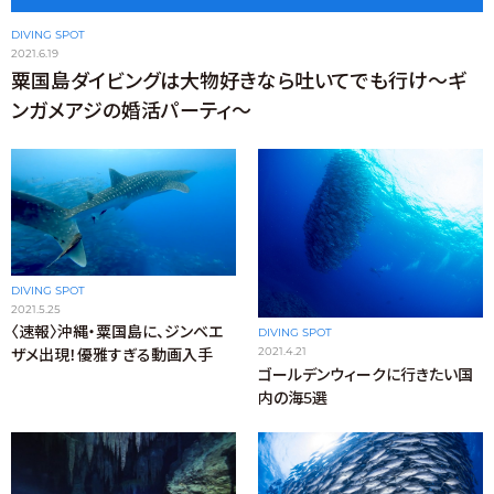
DIVING SPOT
2021.6.19
粟国島ダイビングは大物好きなら吐いてでも行け〜ギ
ンガメアジの婚活パーティ〜
DIVING SPOT
2021.5.25
〈速報〉沖縄・粟国島に、ジンベエ
DIVING SPOT
2021.4.21
ザメ出現！優雅すぎる動画入手
ゴールデンウィークに行きたい国
内の海5選