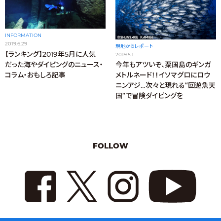
INFORMATION
2019.6.29
現地からレポート
【ランキング】2019年5月に人気
2019.5.1
だった海やダイビングのニュース・
今年もアツいぞ、粟国島のギンガ
コラム・おもしろ記事
メトルネード！！イソマグロにロウ
ニンアジ…次々と現れる“回遊魚天
国”で冒険ダイビングを
FOLLOW