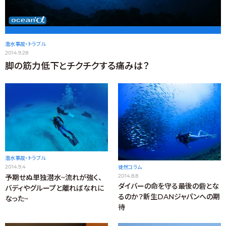
潜水事故・トラブル
2014.9.28
脚の筋力低下とチクチクする痛みは？
潜水事故・トラブル
2014.9.4
徒然コラム
2014.8.8
予期せぬ単独潜水~流れが強く、
ダイバーの命を守る最後の砦とな
バディやグループと離ればなれに
るのか？新生DANジャパンへの期
なった~
待