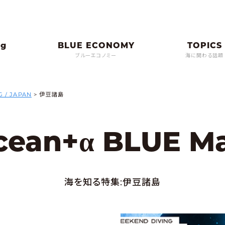
ブルーエコノミー
海に関わる話題
G / JAPAN
>
伊豆諸島
α
cean+
BLUE M
海を知る特集:伊豆諸島