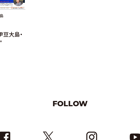
島
伊豆大島・
”
FOLLOW