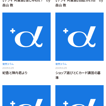
【ケラマ 阿嘉島】道じゅねぇ？ by
【ケラマ 阿嘉島】旧暦3月3日 by
森山 敦
森山 敦
徒然コラム
徒然コラム
2009.3.29
2009.3.29
紀香と陣内君より
ショップ選びとＣカード講習の基
準