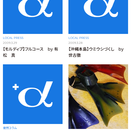
LOCAL PRESS
LOCAL PRESS
2009.3.29
2009.3.28
【モルディブ】フルコース by 有
【沖縄本島】ウミウシづくし by
松 真
世古徹
徒然コラム