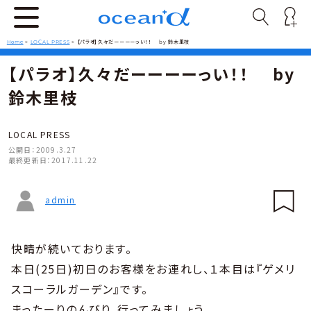
Home
>
LOCAL PRESS
>
【パラオ】久々だーーーーっい！！ by 鈴木里枝
【パラオ】久々だーーーーっい！！ by
鈴木里枝
LOCAL PRESS
公開日：
2009.3.27
最終更新日：
2017.11.22
admin
快晴が続いております。
本日(25日)初日のお客様をお連れし、１本目は『ゲメリ
スコーラルガーデン』です。
まったーりのんびり、行ってみましょう。