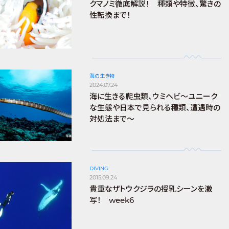
クマノミ徹底解説！ 種類や特徴、驚きの
性転換まで！
海の生き物
2024.07.24
海に生きる爬虫類、ウミヘビ～ユニーク
な生態や日本で見られる種類、遭遇時の
対処法まで～
DIVING
2015.09.24
貴重なザトウクジラの授乳シーンを激
写！ week6