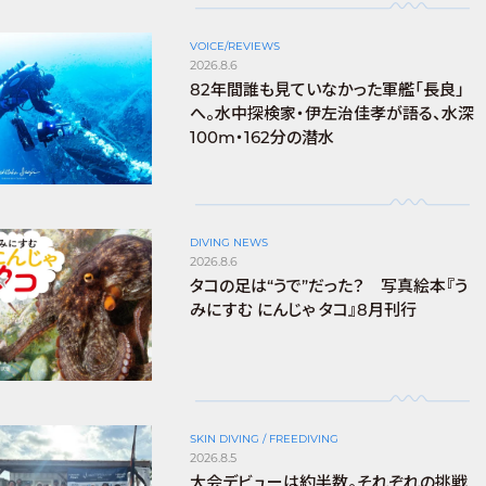
VOICE/REVIEWS
2026.8.6
82年間誰も見ていなかった軍艦「長良」
へ。水中探検家・伊左治佳孝が語る、水深
100m・162分の潜水
DIVING NEWS
2026.8.6
タコの足は“うで”だった？ 写真絵本『う
みにすむ にんじゃ タコ』8月刊行
SKIN DIVING / FREEDIVING
2026.8.5
大会デビューは約半数。それぞれの挑戦