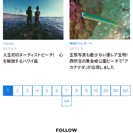
現地からレポート
TRAVEL
2017.12.15
2017.12.17
生態写真も数少ない激レア生物！
人生初のヌーディストビーチ！ 心
西伊豆の黄金崎公園ビーチで「ア
を解放するハワイ島
カナマダ」が出現しました
1
2
3
4
5
6
7
8
9
10
20
30
40
44
FOLLOW