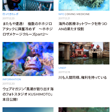
NPO
|
DIVING MEDICINE
行ってきたレポ
2017.12.21
2017.12.23
海外の医療ネットワークを持つD
またもや遭遇！ 複数のホホジロ
ANの果たす役割
アタックに興奮冷めず 〜ホホジ
ロザメケージクルーズpart2〜
UNEP
2017.12.19
川も人間同様、権利を持っている
INFORMATION
2017.12.20
ウェブマガジン「黒潮が創り出す海
のフォトスタジオ KUSHIMOTO」
本日公開！