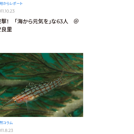
地からレポート
11.10.23
突撃！ ｢海から元気を｣な63人 ＠
安良里
然コラム
11.8.23