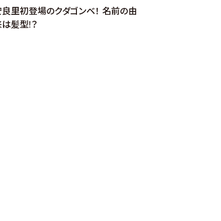
安良里初登場のクダゴンベ！ 名前の由
来は髪型!？