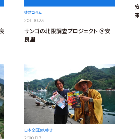
徒然コラム
2011.10.23
良
サンゴの北限調査プロジェクト ＠安
良里
日本全国潜り歩き
2010.11.7