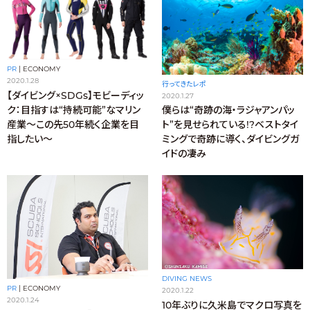
PR
|
ECONOMY
2020.1.28
行ってきたレポ
【ダイビング×SDGs】モビーディッ
2020.1.27
ク：目指すは“持続可能”なマリン
僕らは“奇跡の海・ラジャアンパッ
産業〜この先50年続く企業を目
ト”を見せられている!?ベストタイ
指したい〜
ミングで奇跡に導く、ダイビングガ
イドの凄み
DIVING NEWS
PR
|
ECONOMY
2020.1.22
2020.1.24
10年ぶりに久米島でマクロ写真を