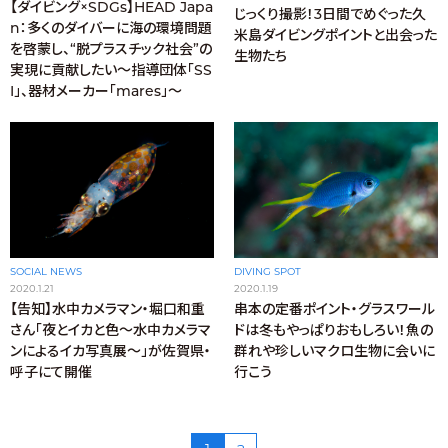
【ダイビング×SDGs】HEAD Japa
じっくり撮影！3日間でめぐった久
n：多くのダイバーに海の環境問題
米島ダイビングポイントと出会った
を啓蒙し、“脱プラスチック社会”の
生物たち
実現に貢献したい〜指導団体「SS
I」、器材メーカー「mares」〜
SOCIAL NEWS
DIVING SPOT
2020.1.21
2020.1.19
【告知】水中カメラマン・堀口和重
串本の定番ポイント・グラスワール
さん「夜とイカと色〜水中カメラマ
ドは冬もやっぱりおもしろい！魚の
ンによるイカ写真展〜」が佐賀県・
群れや珍しいマクロ生物に会いに
呼子にて開催
行こう