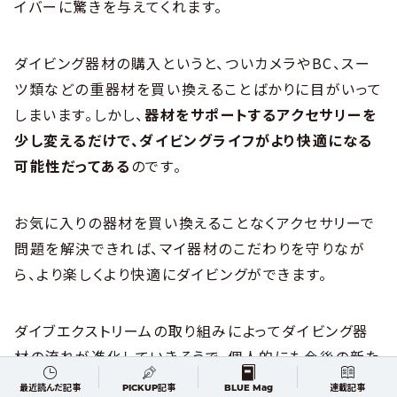
イバーに驚きを与えてくれます。
ダイビング器材の購入というと、ついカメラやBC、スー
ツ類などの重器材を買い換えることばかりに目がいって
しまいます。しかし、
器材をサポートするアクセサリーを
少し変えるだけで、ダイビングライフがより快適になる
可能性だってある
のです。
お気に入りの器材を買い換えることなくアクセサリーで
問題を解決できれば、マイ器材のこだわりを守りなが
ら、より楽しくより快適にダイビングができます。
ダイブエクストリームの取り組みによってダイビング器
材の流れが進化していきそうで、個人的にも今後の新た
なアイテム発表を待ち遠しく思っています！
最近読んだ記事
PICKUP記事
BLUE Mag
連載記事