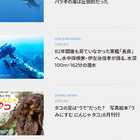
パラオの海は圧倒的だった
VOICE/REVIEWS
2026.8.6
82年間誰も見ていなかった軍艦「長良」
へ。水中探検家・伊左治佳孝が語る、水深
100m・162分の潜水
DIVING NEWS
2026.8.6
タコの足は“うで”だった？ 写真絵本『う
みにすむ にんじゃ タコ』8月刊行