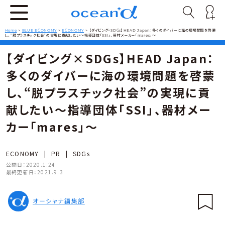
Home
>
BLUE ECONOMY
>
ECONOMY
>
【ダイビング×SDGs】HEAD Japan：多くのダイバーに海の環境問題を啓蒙
し、“脱プラスチック社会”の実現に貢献したい〜指導団体「SSI」、器材メーカー「mares」〜
【ダイビング×SDGs】HEAD Japan：
多くのダイバーに海の環境問題を啓蒙
し、“脱プラスチック社会”の実現に貢
献したい〜指導団体「SSI」、器材メー
カー「mares」〜
ECONOMY
|
PR
|
SDGs
公開日：
2020.1.24
最終更新日：
2021.9.3
オーシャナ編集部