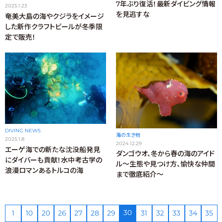
7年ぶり復活！最新ダイビング情報
2025.1.23
を見逃すな
奄美大島の海やクジラをイメージ
した新作クラフトビールが冬季限
定で販売！
DIVING NEWS
海の生き物
2025.1.8
2024.12.29
エーゲ海での新たな沈没船発見
ダンゴウオ、冬から春の海のアイド
にダイバーも貢献！水中考古学の
ル～生態や見つけ方、愉快な仲間
浪漫ロマンあるトルコの海
まで徹底紹介～
30
1
10
20
26
27
28
29
31
32
33
34
35