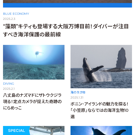
BLUE ECONOMY
2025.2.3
“藻類”キティも登場する大阪万博目前！ダイバーが注目
すべき海洋保護の最前線
DIVING
2025.2.1
海の生き物
八丈島のナズマドにザトウクジラ
2025.1.31
現る！定点カメラが捉えた奇跡の
ボニン･アイランドの魅力を探る！
にらめっこ
「小笠原」ならではの海洋生物10
選