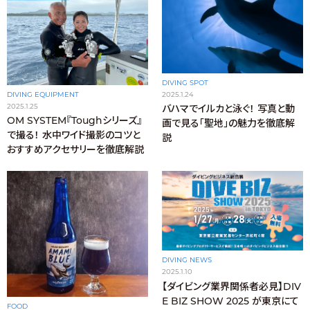
DIVING SPOT
2025.1.24
DIVING EQUIPMENT
2025.1.25
バハマでイルカと泳ぐ！ 写真と動
OM SYSTEM『Toughシリーズ』
画で見る「聖地」の魅力を徹底解
で撮る！ 水中ワイド撮影のコツと
説
おすすめアクセサリーを徹底解説
DIVING NEWS
2025.1.10
【ダイビング業界関係者必見】DIV
E BIZ SHOW 2025 が東京にて
FOOD