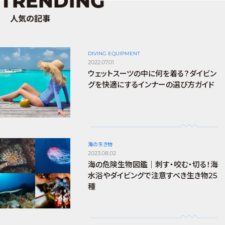
TRENDING
人気の記事
DIVING EQUIPMENT
2022.07.01
ウェットスーツの中に何を着る？ダイビン
グを快適にするインナーの選び方ガイド
海の生き物
2023.08.02
海の危険生物図鑑｜刺す・咬む・切る！海
水浴やダイビングで注意すべき生き物25
種