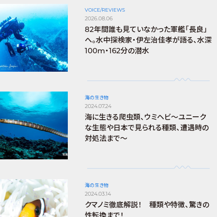
VOICE/REVIEWS
2026.08.06
82年間誰も見ていなかった軍艦「長良」
へ。水中探検家・伊左治佳孝が語る、水深
100m・162分の潜水
海の生き物
2024.07.24
海に生きる爬虫類、ウミヘビ～ユニーク
な生態や日本で見られる種類、遭遇時の
対処法まで～
海の生き物
2024.03.14
クマノミ徹底解説！ 種類や特徴、驚きの
性転換まで！