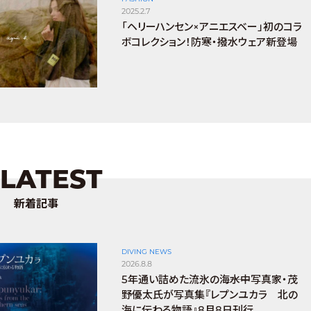
2025.2.7
「ヘリーハンセン×アニエスベー」初のコラ
ボコレクション！防寒・撥水ウェア新登場
LATEST
新着記事
DIVING NEWS
2026.8.8
5年通い詰めた流氷の海――水中写真家・茂
野優太氏が写真集『レプンユカラ 北の
海に伝わる物語』8月8日刊行