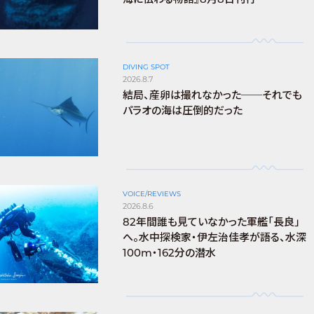
DIVING SPOT
2026.8.7
結局、産卵は撮れなかった──それでも
パラオの海は圧倒的だった
VOICE/REVIEWS
2026.8.6
82年間誰も見ていなかった軍艦「長良」
へ。水中探検家・伊左治佳孝が語る、水深
100m・162分の潜水