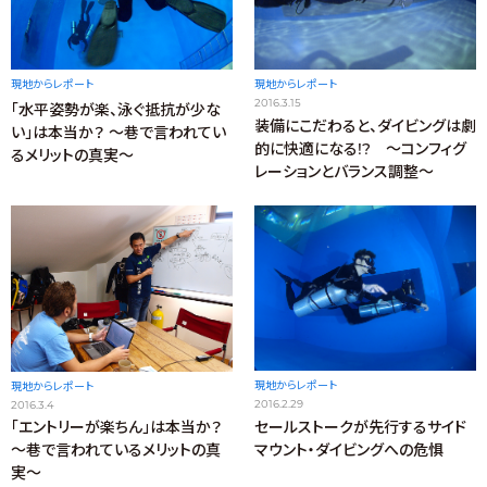
現地からレポート
現地からレポート
2016.3.15
「水平姿勢が楽、泳ぐ抵抗が少な
装備にこだわると、ダイビングは劇
い」は本当か？ ～巷で言われてい
的に快適になる!? ～コンフィグ
るメリットの真実～
レーションとバランス調整～
現地からレポート
現地からレポート
2016.2.29
2016.3.4
セールストークが先行するサイド
「エントリーが楽ちん」は本当か？
マウント・ダイビングへの危惧
～巷で言われているメリットの真
実～