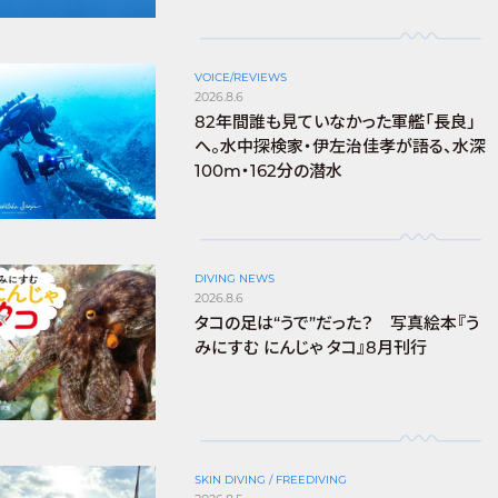
VOICE/REVIEWS
2026.8.6
82年間誰も見ていなかった軍艦「長良」
へ。水中探検家・伊左治佳孝が語る、水深
100m・162分の潜水
DIVING NEWS
2026.8.6
タコの足は“うで”だった？ 写真絵本『う
みにすむ にんじゃ タコ』8月刊行
SKIN DIVING / FREEDIVING