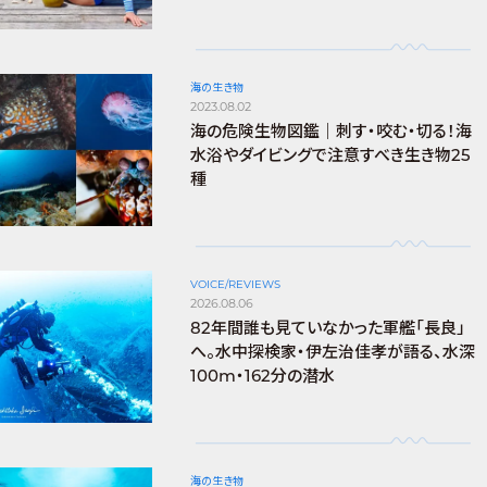
海の生き物
2023.08.02
海の危険生物図鑑｜刺す・咬む・切る！海
水浴やダイビングで注意すべき生き物25
種
VOICE/REVIEWS
2026.08.06
82年間誰も見ていなかった軍艦「長良」
へ。水中探検家・伊左治佳孝が語る、水深
100m・162分の潜水
海の生き物