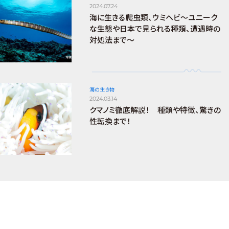
2024.07.24
海に生きる爬虫類、ウミヘビ～ユニーク
な生態や日本で見られる種類、遭遇時の
対処法まで～
海の生き物
2024.03.14
クマノミ徹底解説！ 種類や特徴、驚きの
性転換まで！