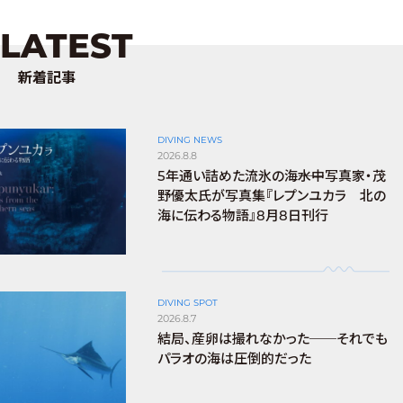
LATEST
新着記事
DIVING NEWS
2026.8.8
5年通い詰めた流氷の海――水中写真家・茂
野優太氏が写真集『レプンユカラ 北の
海に伝わる物語』8月8日刊行
DIVING SPOT
2026.8.7
結局、産卵は撮れなかった──それでも
パラオの海は圧倒的だった