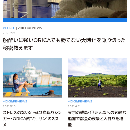
PEOPLE
|
VOICE/REVIEWS
2021.7.17
船酔いに強いORICAでも勝てない大時化を乗り切った
秘密教えます
VOICE/REVIEWS
VOICE/REVIEWS
2021.5.10
2021.4.7
ストレスのない足元に！島巡りシン
東京の離島・伊豆大島への気軽な
ガー・ORICA的“ギョサン”のスス
船旅で都会の夜景と大自然を堪
メ
能