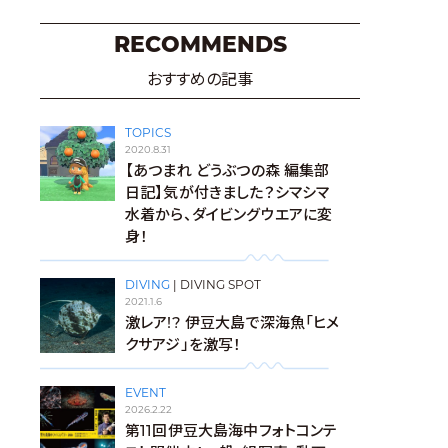
RECOMMENDS
おすすめの記事
TOPICS
2020.8.31
【あつまれ どうぶつの森 編集部
日記】気が付きました？シマシマ
水着から、ダイビングウエアに変
身！
DIVING
|
DIVING SPOT
2021.1.6
激レア!? 伊豆大島で深海魚「ヒメ
クサアジ」を激写！
EVENT
2026.2.22
第11回伊豆大島海中フォトコンテ