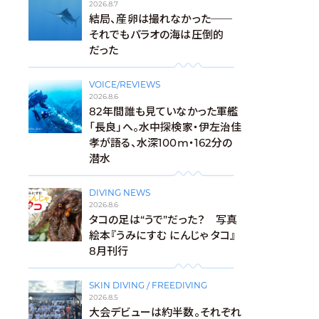
2026.8.7
結局、産卵は撮れなかった──
それでもパラオの海は圧倒的
だった
VOICE/REVIEWS
2026.8.6
82年間誰も見ていなかった軍艦
「長良」へ。水中探検家・伊左治佳
孝が語る、水深100m・162分の
潜水
DIVING NEWS
2026.8.6
タコの足は“うで”だった？ 写真
絵本『うみにすむ にんじゃ タコ』
8月刊行
SKIN DIVING / FREEDIVING
2026.8.5
大会デビューは約半数。それぞれ