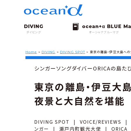
ダイビング
オーシャナブルーマグ
Home
>
DIVING
>
DIVING SPOT
>
東京の離島・伊豆大島へ
シンガーソングダイバーORICAの島た
東京の離島・伊豆大
夜景と大自然を堪能
DIVING SPOT
|
VOICE/REVIEWS
|
ンガー
|
瀬戸内町観光大使
|
ORICA