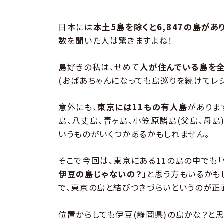
日本には
本土5島を除くと6,847の島があ
数を聞いた人は驚きますよね！
島好きの私は、せめて
人が住んでいる島を
(おばあちゃんになっても島巡りを続けてレ
意外にも、
東京には11もの有人島
がありま
島、八丈島、青ヶ島、小笠原諸島(父島、母島
いうものがいくつかあるかもしれません。
そこで今回は、東京にある11の島の中でも「
伊豆の島じゃないの？
」と思う方もいるかも
で、東京の島と結びつきづらいというのが正
位置からしても伊豆(静岡県)の島かな？と思