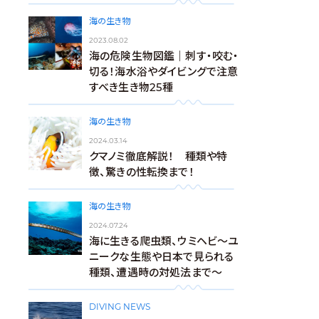
海の生き物
2023.08.02
海の危険生物図鑑｜刺す・咬む・
切る！海水浴やダイビングで注意
すべき生き物25種
海の生き物
2024.03.14
クマノミ徹底解説！ 種類や特
徴、驚きの性転換まで！
海の生き物
2024.07.24
海に生きる爬虫類、ウミヘビ～ユ
ニークな生態や日本で見られる
種類、遭遇時の対処法まで～
DIVING NEWS