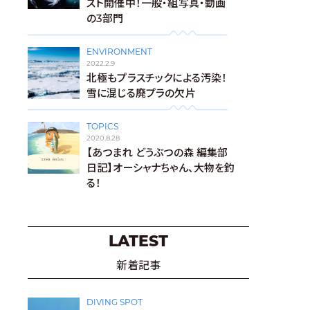
スト開催中！一般・組写真・動画
の3部門
ENVIRONMENT
2022.2.9
北極もプラスチックによる汚染！
雪に混じる廃プラの欠片
TOPICS
2020.8.28
【あつまれ どうぶつの森 編集部
日記】オーシャナちゃん、大物を釣
る！
LATEST
新着記事
DIVING SPOT