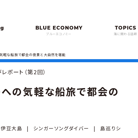
ブルーエコノミー
海に関わる話題
の気軽な船旅で都会の夜景と大自然を堪能
びレポート（第2回）
島への気軽な船旅で都会の
伊豆大島
|
シンガーソングダイバー
|
島巡りシ