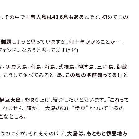
り
、その中でも
有人島は416島もある
んです。初めてこの
全制覇
しようと思っていますが、何十年かかることか…。
ジェンドになろうと思ってますけど)
す。伊豆大島、利島、新島、式根島、神津島、三宅島、御蔵
)。こうして並べてみると「
あ、この島の名前知ってる！
」と
伊豆大島
」を取り上げ、紹介したいと思います。「
これって
しれません。確かに、大島の頭に“伊豆”とついているの
直なところ。
うのですが、それもそのはず、
大島は、もともと伊豆地方