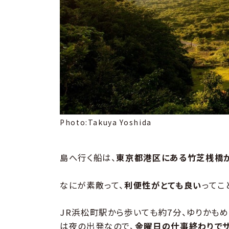
Photo:Takuya Yoshida
島へ行く船は、
東京都港区にある竹芝桟橋
なにが素敵って、
利便性がとても良い
ってこ
JR浜松町駅から歩いても約7分、ゆりかも
は夜の出発なので、
金曜日の仕事終わりでサ