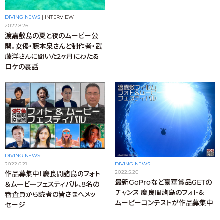
DIVING NEWS
|
INTERVIEW
2022.8.26
渡嘉敷島の夏と夜のムービー公
開。女優・藤本泉さんと制作者・武
藤洋さんに聞いた2ヶ月にわたる
ロケの裏話
DIVING NEWS
DIVING NEWS
2022.6.21
2022.5.20
作品募集中！慶良間諸島のフォト
最新GoProなど豪華賞品GETの
＆ムービーフェスティバル、8名の
チャンス 慶良間諸島のフォト＆
審査員から読者の皆さまへメッ
ムービーコンテストが作品募集中
セージ