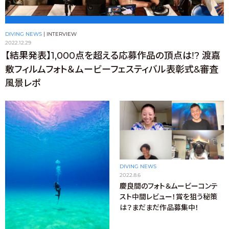
DIVING NEWS
|
INTERVIEW
2022.12.29
【結果発表】1,000点を超える応募作品の頂点は!? 渡嘉
敷フィルムフォト＆ムービーフェスティバル表彰式&審査
風景レポ
DIVING NEWS
2022.8.6
慶良間のフォト＆ムービーコンテ
スト中間レビュー！賞を狙う秘策
は？まだまだ作品募集中！