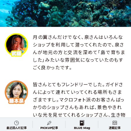
月の翼さんだけでなく、泉さんはいろんな
ショップを利用して潜ってくれたので、泉さ
んが地元の方と交流を深めて「島で育ちま
した」みたいな雰囲気になっていたのもす
ごく良かったです。
皆さんとてもフレンドリーでした。ガイドさ
んによって連れていってくれる場所もさま
ざまですし。マクロフォト派のお客さんばっ
かりのショップさんもあれば、景色やきれ
いな光を見せてくれるショップさん、生き物
を見せてくれるショップさんとかいろいろ
最近読んだ記事
PICKUP記事
BLUE Mag
連載記事
で。お客さんの装備とか好みもそれぞれで、