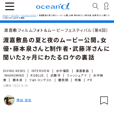
Home
>
DIVING
>
DIVING NEWS
>
渡嘉敷島の夏と夜のムービー公開。女優・藤本泉さんと制作者・武藤洋さんに聞いた
2ヶ月にわたるロケの裏話
渡嘉敷フィルムフォト＆ムービーフェスティバル（第4回）
渡嘉敷島の夏と夜のムービー公開。女
優・藤本泉さんと制作者・武藤洋さんに
聞いた2ヶ月にわたるロケの裏話
DIVING NEWS
|
INTERVIEW
|
水中撮影
|
渡嘉敷島
|
MAAKOMIND
|
RGBLUE
|
武藤洋
|
フィッシュアイ
|
水中映
像
|
藤本泉
|
フォトコンテスト
|
慶良間
|
特集
|
PR
公開日：
2022.8.26
積田 彗加