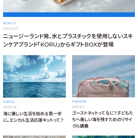
BEAUTY
2022.12.21
ニュージーランド発、水とプラスチックを使用しないスキ
ンケアブランド「KORU」からギフトBOXが登場
FASHION
TOPICS
2021.9.3
2022.1.16
ゴーストネットってなに？子どもた
海に優しい生活を始める第一歩
ちへ美しい海を残すためのリサイ
に。エシカル生活応援キットって？
クル講義