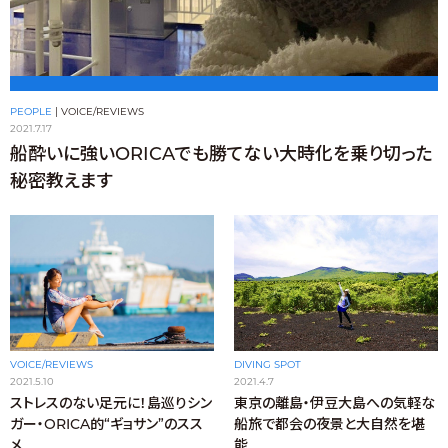
PEOPLE
|
VOICE/REVIEWS
2021.7.17
船酔いに強いORICAでも勝てない大時化を乗り切った
秘密教えます
VOICE/REVIEWS
DIVING SPOT
2021.5.10
2021.4.7
ストレスのない足元に！島巡りシン
東京の離島・伊豆大島への気軽な
ガー・ORICA的“ギョサン”のスス
船旅で都会の夜景と大自然を堪
メ
能