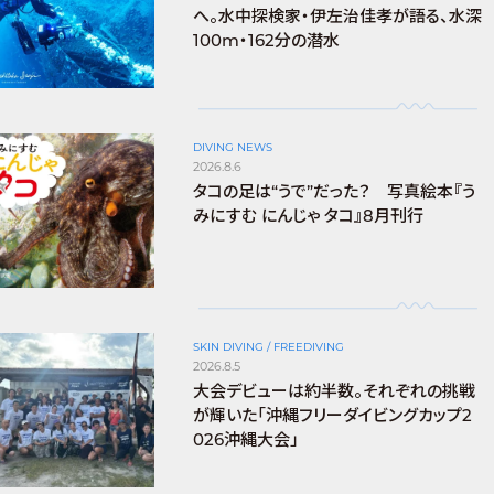
へ。水中探検家・伊左治佳孝が語る、水深
100m・162分の潜水
DIVING NEWS
2026.8.6
タコの足は“うで”だった？ 写真絵本『う
みにすむ にんじゃ タコ』8月刊行
SKIN DIVING / FREEDIVING
2026.8.5
大会デビューは約半数。それぞれの挑戦
が輝いた「沖縄フリーダイビングカップ2
026沖縄大会」