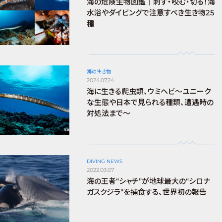
海の危険生物図鑑｜刺す・咬む・切る！海
水浴やダイビングで注意すべき生き物25
種
海の生き物
2024.07.24
海に生きる爬虫類、ウミヘビ～ユニーク
な生態や日本で見られる種類、遭遇時の
対処法まで～
DIVING NEWS
2022.03.07
海の王者“シャチ”が地球最大の“シロナ
ガスクジラ”を捕食する、世界初の報告