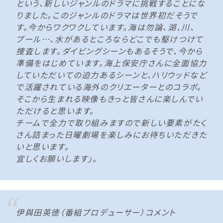
という、新しいジャンルのドラマに挑戦することにな
りました。このジャンルのドラマは世界初だそうで
す。今からワクワクしています。海は勿論、湖、川、
プール…、水があるところならどこでも駆けつけて
捜査します。ダイビングシーンもあるそうで、今から
準備をはじめています。海上保安庁さんに全面協力
していただいての迫力あるシーンと、ハリウッドなど
で活躍されている海外のクリエーターとのコラボ。
そこから生まれる映像もきっと皆さんに楽しんでい
ただけると思います。
チームで全力で取り組みますので新しい要素がたく
さん詰まった日曜劇場を楽しみにお待ちいただきた
いと思います。
宜しくお願いします」。
伊與田英徳（番組プロデューサー）コメント