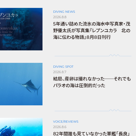
DIVING NEWS
2026.8.8
5年通い詰めた流氷の海――水中写真家・茂
野優太氏が写真集『レプンユカラ 北の
海に伝わる物語』8月8日刊行
DIVING SPOT
2026.8.7
結局、産卵は撮れなかった──それでも
パラオの海は圧倒的だった
VOICE/REVIEWS
2026.8.6
82年間誰も見ていなかった軍艦「長良」