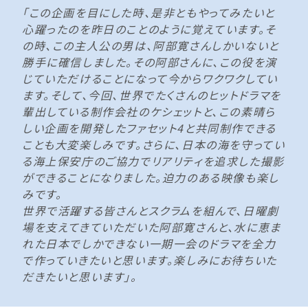
「この企画を目にした時、是非ともやってみたいと
心躍ったのを昨日のことのように覚えています。そ
の時、この主人公の男は、阿部寛さんしかいないと
勝手に確信しました。その阿部さんに、この役を演
じていただけることになって今からワクワクしてい
ます。そして、今回、世界でたくさんのヒットドラマを
輩出している制作会社のケシェットと、この素晴ら
しい企画を開発したファセット4と共同制作できる
ことも大変楽しみです。さらに、日本の海を守ってい
る海上保安庁のご協力でリアリティを追求した撮影
ができることになりました。迫力のある映像も楽し
みです。
世界で活躍する皆さんとスクラムを組んで、日曜劇
場を支えてきていただいた阿部寛さんと、水に恵ま
れた日本でしかできない一期一会のドラマを全力
で作っていきたいと思います。楽しみにお待ちいた
だきたいと思います」。