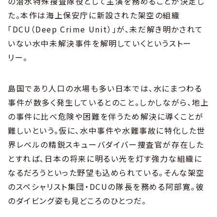
の潜水特殊捜査隊役として主演を務めることが決定し
た。本作は海上保安庁に新設された架空の組織
「DCU（Deep Crime Unit）」が、未だ解き明かされて
いない水中未解決事件を解明していくというストー
リー。
島国であり人口の水場も多い日本では、水にまつわる
事件が数多く発生しているとのこと。しかしながら、地上
の事件に比べ危険や困難を伴うため解決に導くことが
難しいという。仮に、水中事件や水難事故に特化した世
界レベルの精鋭スキューバダイバー捜査官が存在した
とすれば、日本の将来に明るい光を灯す強力な組織に
なるだろうといった野望も込められている。そんな架空
のスペシャリスト集団・DCUの隊長を務める阿部寛。彼
のダイビング姿も見どころのひとつだ。