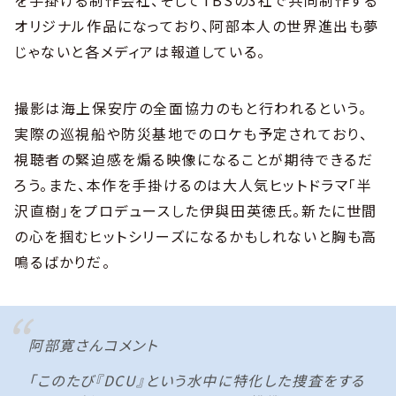
を手掛ける制作会社、そしてTBSの3社で共同制作する
オリジナル作品になっており、阿部本人の世界進出も夢
じゃないと各メディアは報道している。
撮影は海上保安庁の全面協力のもと行われるという。
実際の巡視船や防災基地でのロケも予定されており、
視聴者の緊迫感を煽る映像になることが期待できるだ
ろう。また、本作を手掛けるのは大人気ヒットドラマ「半
沢直樹」をプロデュースした伊與田英徳氏。新たに世間
の心を掴むヒットシリーズになるかもしれないと胸も高
鳴るばかりだ。
阿部寛さんコメント
「このたび『DCU』という水中に特化した捜査をする