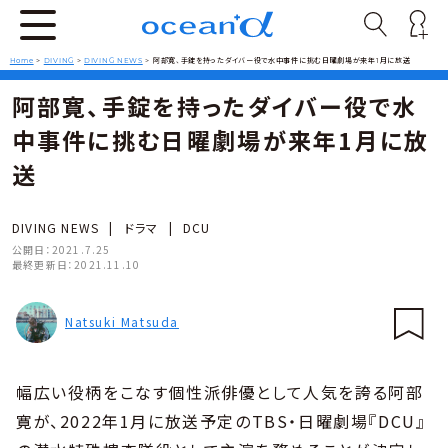
Home
>
DIVING
>
DIVING NEWS
>
阿部寛、手錠を持ったダイバー役で水中事件に挑む日曜劇場が来年1月に放送
阿部寛、手錠を持ったダイバー役で水
中事件に挑む日曜劇場が来年1月に放
送
DIVING NEWS
|
ドラマ
|
DCU
公開日：
2021.7.25
最終更新日：
2021.11.10
Natsuki Matsuda
幅広い役柄をこなす個性派俳優として人気を誇る阿部
寛が、2022年1月に放送予定のTBS・日曜劇場『DCU』