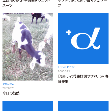
全国潜り歩き・準備編★ウエット
ホントにあった怖い話★３位 ケー
スーツ
ブ
LOCAL PRESS
2009.8.29
【モルディブ】絶好調サファリ by 春
日美里
徒然コラム
2009.8.29
今日の徒然