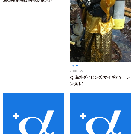
耳の残水感は綿棒が犯人!?
アンケート
2010.3.22
Q.海外ダイビング。マイギア？ レ
ンタル？